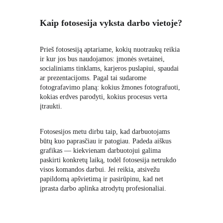
Kaip fotosesija vyksta darbo vietoje?
Prieš fotosesiją aptariame, kokių nuotraukų reikia 
ir kur jos bus naudojamos: įmonės svetainei, 
socialiniams tinklams, karjeros puslapiui, spaudai 
ar prezentacijoms. Pagal tai sudarome 
fotografavimo planą: kokius žmones fotografuoti, 
kokias erdves parodyti, kokius procesus verta 
įtraukti.
Fotosesijos metu dirbu taip, kad darbuotojams 
būtų kuo paprasčiau ir patogiau. Padeda aiškus 
grafikas — kiekvienam darbuotojui galima 
paskirti konkretų laiką, todėl fotosesija netrukdo 
visos komandos darbui. Jei reikia, atsivežu 
papildomą apšvietimą ir pasirūpinu, kad net 
įprasta darbo aplinka atrodytų profesionaliai.