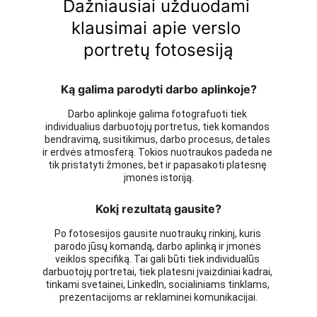
Dažniausiai užduodami 
klausimai apie verslo 
portretų fotosesiją
Ką galima parodyti darbo aplinkoje?
Darbo aplinkoje galima fotografuoti tiek 
individualius darbuotojų portretus, tiek komandos 
bendravimą, susitikimus, darbo procesus, detales 
ir erdvės atmosferą. Tokios nuotraukos padeda ne 
tik pristatyti žmones, bet ir papasakoti platesnę 
įmonės istoriją.
Kokį rezultatą gausite?
Po fotosesijos gausite nuotraukų rinkinį, kuris 
parodo jūsų komandą, darbo aplinką ir įmonės 
veiklos specifiką. Tai gali būti tiek individualūs 
darbuotojų portretai, tiek platesni įvaizdiniai kadrai, 
tinkami svetainei, LinkedIn, socialiniams tinklams, 
prezentacijoms ar reklaminei komunikacijai.