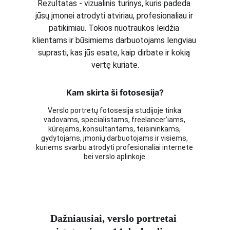
Rezultatas - vizualinis turinys, kuris padeda 
jūsų įmonei atrodyti atviriau, profesionaliau ir 
patikimiau. Tokios nuotraukos leidžia 
klientams ir būsimiems darbuotojams lengviau 
suprasti, kas jūs esate, kaip dirbate ir kokią 
vertę kuriate.
Kam skirta ši fotosesija?
Verslo portretų fotosesija studijoje tinka 
vadovams, specialistams, freelancer’iams, 
kūrėjams, konsultantams, teisininkams, 
gydytojams, įmonių darbuotojams ir visiems, 
kuriems svarbu atrodyti profesionaliai internete 
bei verslo aplinkoje.
Dažniausiai, verslo portretai 