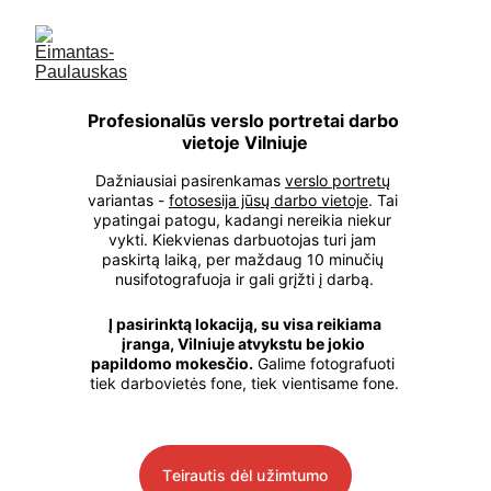
Profesionalūs verslo portretai darbo 
vietoje Vilniuje
Dažniausiai pasirenkamas 
verslo portretų
variantas - 
fotosesija jūsų darbo vietoj
e
. Tai 
ypatingai patogu, kadangi nereikia niekur 
vykti. Kiekvienas darbuotojas turi jam 
paskirtą laiką, per maždaug 10 minučių 
nusifotografuoja ir gali grįžti į darbą.
Į pasirinktą lokaciją, su visa reikiama 
įranga, Vilniuje atvykstu be jokio 
papildomo mokesčio.
 Galime fotografuoti 
tiek darbovietės fone, tiek vientisame fone.
Teirautis dėl užimtumo