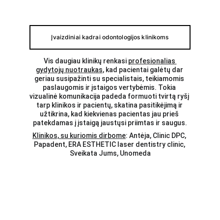
Įvaizdiniai kadrai odontologijos klinikoms
Vis daugiau klinikų renkasi 
profesionalias 
gydytojų nuotraukas
, kad pacientai galėtų dar 
geriau susipažinti su specialistais, teikiamomis 
paslaugomis ir įstaigos vertybėmis. Tokia 
vizualinė komunikacija padeda formuoti tvirtą ryšį 
tarp klinikos ir pacientų, skatina pasitikėjimą ir 
užtikrina, kad kiekvienas pacientas jau prieš 
patekdamas į įstaigą jaustųsi priimtas ir saugus.
Klinikos, su kuriomis dirbome
: Antėja, Clinic DPC, 
Papadent, ERA ESTHETIC laser dentistry clinic, 
Sveikata Jums, Unomeda