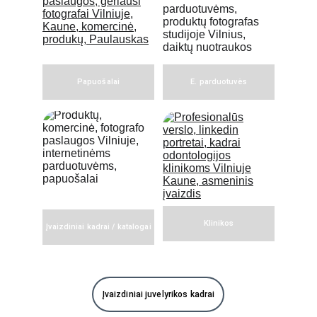
Papuošalai
E. parduotuvės
Klinikos
Įvaizdiniai kadrai / katalogai
Įvaizdiniai juvelyrikos kadrai