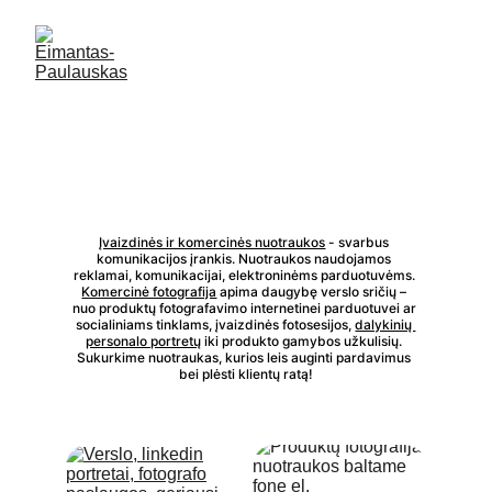
Efektyvi komunikacija įvaizdinių, 
produktų ar paslaugų, nuotraukų 
pagalba
Įvaizdinės ir komercinės nuotraukos
 - svarbus 
komunikacijos įrankis. Nuotraukos naudojamos 
reklamai, komunikacijai, elektroninėms parduotuvėms. 
Komercinė fotografija
 apima daugybę verslo sričių – 
nuo produktų fotografavimo internetinei parduotuvei ar 
socialiniams tinklams, įvaizdinės fotosesijos, 
dalykinių 
personalo portretų
 iki produkto gamybos užkulisių. 
Sukurkime nuotraukas, kurios leis auginti pardavimus 
bei plėsti klientų ratą!